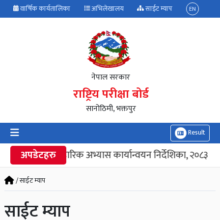
वार्षिक कार्यतालिका
अभिलेखालय
साईट म्याप
EN
नेपाल सरकार
राष्ट्रिय परीक्षा बोर्ड
सानोठिमी, भक्तपुर
Result
अपडेटहरु
व्यावहारिक अभ्यास कार्यान्वयन निर्देशिका, २०८३
कक्
/ साईट म्याप
साईट म्याप