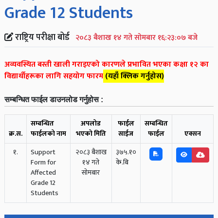
Grade 12 Students
राष्ट्रिय परीक्षा बोर्ड
२०८३ बैशाख १४ गते सोमबार १६:२३:०७ बजे
अव्यवस्थित बस्ती खाली गराइएको कारणले प्रभावित भएका कक्षा १२ का
विद्यार्थीहरूका लागि सहयोग फारम
(यहाँ क्लिक गर्नुहोस)
सम्बन्धित फाईल डाउनलोड गर्नुहोस :
सम्बन्धित
अपलोड
फाईल
सम्बन्धित
क्र.स.
फाईलको नाम
भएको मिति
साईज
फाईल
एक्सन
१.
Support
२०८३ बैशाख
३७५.१०
Form for
१४ गते
के.बि
Affected
सोमबार
Grade 12
Students